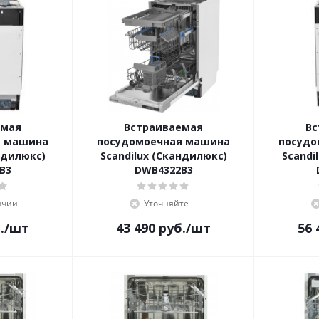
емая
Встраиваемая
Вс
я машина
посудомоечная машина
посудо
ндилюкс)
Scandilux (Скандилюкс)
Scandi
B3
DWB4322B3
ичии
Уточняйте
.
/шт
43 490
руб.
/шт
56 