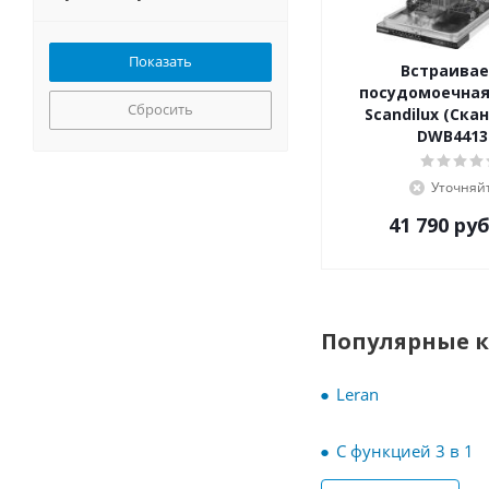
NORDFROST
Samsung
Scandilux
Встраива
Schaub Lorenz
посудомоечна
Сбросить
Siemens
Scandilux (Ска
DWB4413
Smeg
Teka
Уточняй
Weissgauff
Zigmund-Shtain
41 790
руб
Бирюса
Популярные 
Leran
С функцией 3 в 1