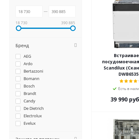
18 730
390 885
Бренд
Встраива
AEG
посудомоечна
Ardo
Scandilux (Ска
Bertazzoni
DWB6535
Bomann
Bosch
Есть в нал
Brandt
39 990
руб
Candy
De Dietrich
Electrolux
Evelux
EXITEQ
Franke