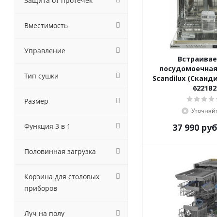
Защита от протечек
Gorenje
GRAUDE
Вместимость
Haier
Hiberg
Управление
HOMSair
Встраива
Hyundai
посудомоечна
Тип сушки
Scandilux (Сканд
Jackys
6221B2
Kaiser
Размер
KANZLER
Уточняй
Korting
Функция 3 в 1
37 990
руб
Krona
Kuppersberg
Lex
Половинная загрузка
MAUNFELD
Meferi
Корзина для столовых
Miele
приборов
MONSHER
NEFF
Луч на полу