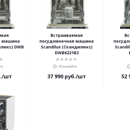
емая
Встраиваемая
Вс
я машина
посудомоечная машина
посудо
илюкс) DWB
Scandilux (Скандилюкс)
Scandi
DWB6221B2
те
Уточняйте
.
/шт
37 990
руб.
/шт
52 