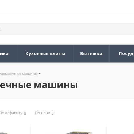
ника
Кухонные плиты
Вытяжки
Посуд
судомоечные машины
оечные машины
По алфавиту
По цене