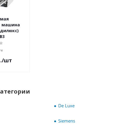
емая
я машина
ндилюкс)
B3
те
.
/шт
категории
De Luxe
Siemens