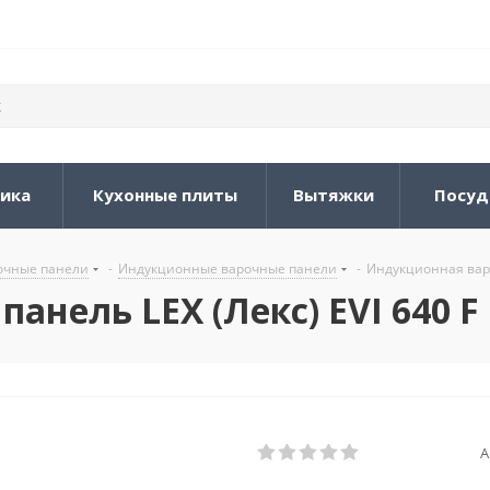
ника
Кухонные плиты
Вытяжки
Посуд
очные панели
-
Индукционные варочные панели
-
Индукционная вароч
нель LEX (Лекс) EVI 640 F
А