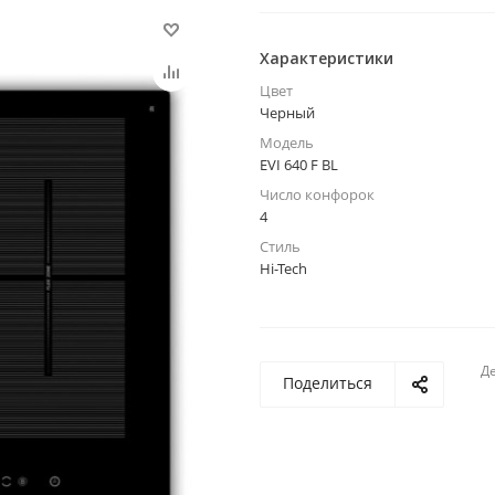
Характеристики
Цвет
Черный
Модель
EVI 640 F BL
Число конфорок
4
Стиль
Hi-Tech
Де
Поделиться