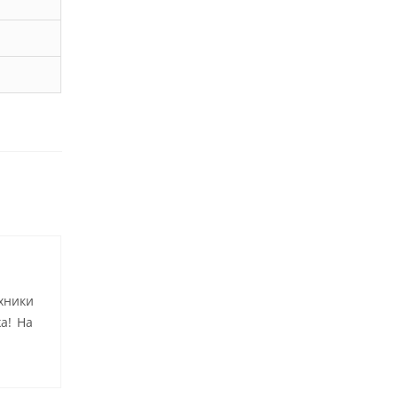
хники
а! На