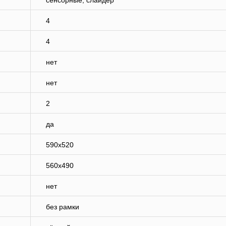
сенсорные, слайдер
4
4
нет
нет
2
да
590х520
560x490
нет
без рамки