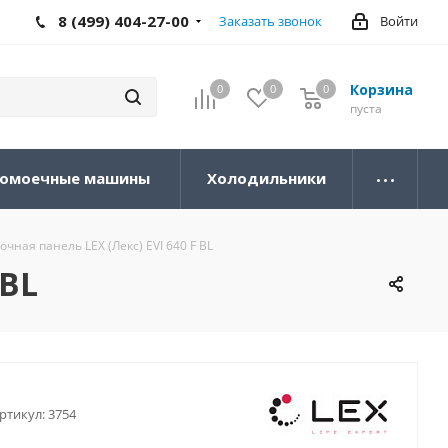
8 (499) 404-27-00
Заказать звонок
Войти
Корзина
0
0
0
0
пуста
омоечные машины
Холодильники
ная панель LEX (Лекс) EVI 640 F BL
 BL
ртикул:
3754