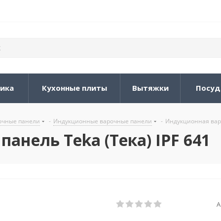
ника
Кухонные плиты
Вытяжки
Посуд
очные панели
-
Индукционные варочные панели
-
Индукционная варо
анель Teka (Тека) IPF 641
А