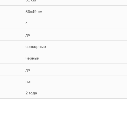
51 см
56x49 см
4
да
сенсорные
черный
да
нет
2 года