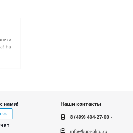
хники
а! На
с нами!
Наши контакты
онок
8 (499) 404-27-00
 чат
info@kupi-plitu.ru