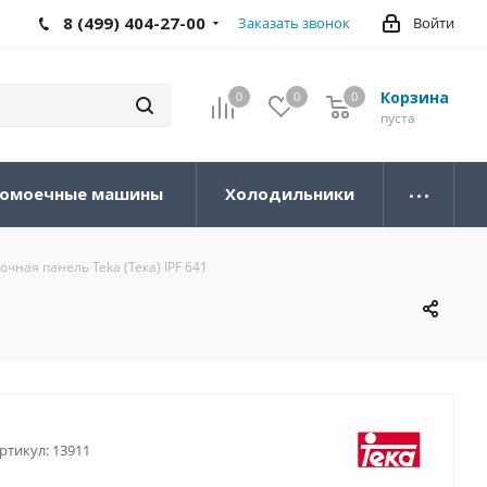
8 (499) 404-27-00
Заказать звонок
Войти
Корзина
0
0
0
0
пуста
омоечные машины
Холодильники
чная панель Teka (Тека) IPF 641
ртикул:
13911