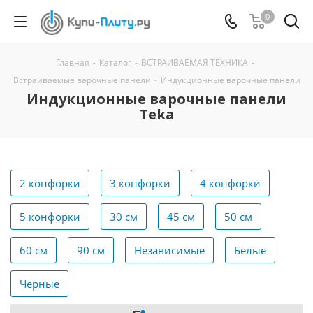
0
Главная
-
Каталог
-
ВСТРАИВАЕМАЯ ТЕХНИКА
-
Встраиваемые варочные панели
-
Индукционные варочные панели
Индукционные варочные панели
Teka
2 конфорки
3 конфорки
4 конфорки
5 конфорки
30 см
45 см
50 см
60 см
90 см
Независимые
Белые
Черные