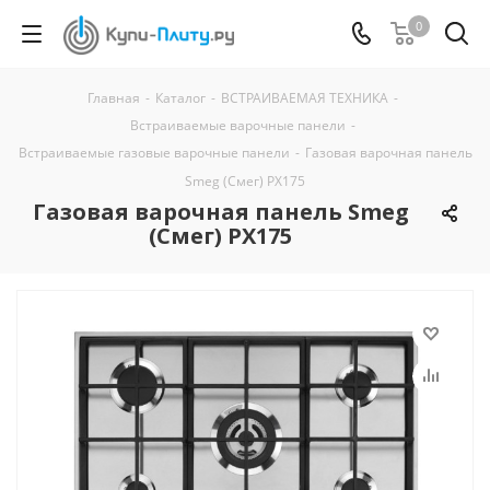
0
Главная
-
Каталог
-
ВСТРАИВАЕМАЯ ТЕХНИКА
-
Встраиваемые варочные панели
-
Встраиваемые газовые варочные панели
-
Газовая варочная панель
Smeg (Смег) PX175
Газовая варочная панель Smeg
(Смег) PX175