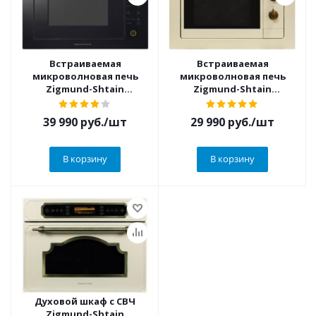
Встраиваемая
Встраиваемая
микроволновая печь
микроволновая печь
Zigmund-Shtain
Zigmund-Shtain
(Зигмунд-Штайн) BMO
(Зигмунд-Штайн) BMO
15.252 B
18.172 X
39 990
руб.
/шт
29 990
руб.
/шт
В корзину
В корзину
Духовой шкаф с СВЧ
Zigmund-Shtain