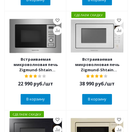
СДЕЛАЕМ СКИДКУ
Встраиваемая
Встраиваемая
микроволновая печь
микроволновая печь
Zigmund-Shtain
Zigmund-Shtain
(Зигмунд-Штайн) BMO
(Зигмунд-Штайн) BMO
16.202 S
15.252 W
22 990
руб.
/шт
38 990
руб.
/шт
В корзину
В корзину
СДЕЛАЕМ СКИДКУ