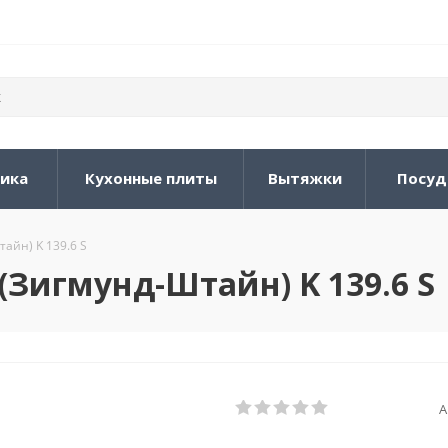
ника
Кухонные плиты
Вытяжки
Посуд
айн) K 139.6 S
(Зигмунд-Штайн) K 139.6 S
А