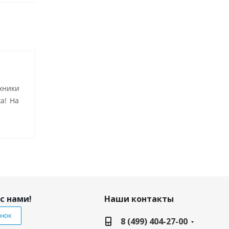
хники
а! На
с нами!
Наши контакты
онок
8 (499) 404-27-00