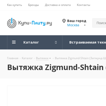
Как купить
Бренды
Доставка и оплата
Контакты
Ваш город
Москва
Каталог
Встраиваемая тех
Главная
-
Каталог
-
Вытяжки
-
Вытяжка Zigmund-Shtain (Зигмунд-Шт
Вытяжка Zigmund-Shtain 