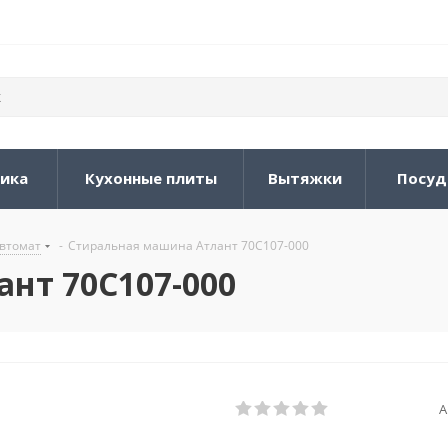
ника
Кухонные плиты
Вытяжки
Посуд
втомат
-
Стиральная машина Атлант 70С107-000
нт 70С107-000
А