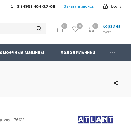
8 (499) 404-27-00
Заказать звонок
Войти
Корзина
0
0
0
0
пуста
омоечные машины
Холодильники
ртикул:
76422