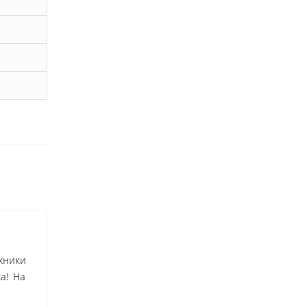
хники
а! На