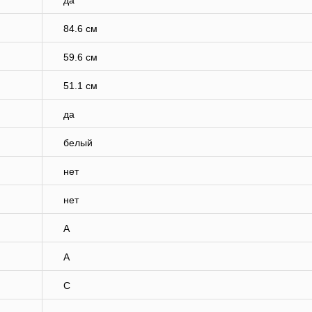
да
84.6 см
59.6 см
51.1 см
да
белый
нет
нет
A
A
C