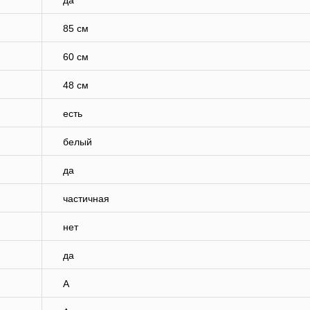
да
85 см
60 см
48 см
есть
белый
да
частичная
нет
да
A