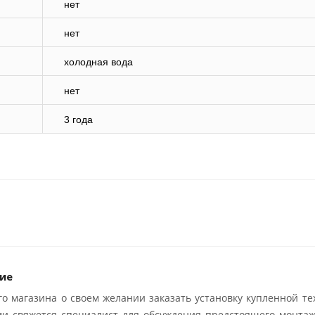
нет
нет
холодная вода
нет
3 года
ие
о магазина о своем желании заказать установку купленной те
ми свяжется специалист для обсуждения предстоящего монтаж