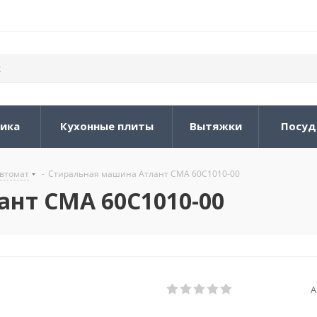
ника
Кухонные плиты
Вытяжки
Посуд
втомат
-
Стиральная машина Атлант СМА 60С1010-00
нт СМА 60С1010-00
А