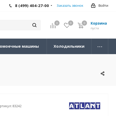
8 (499) 404-27-00
Заказать звонок
Войти
Корзина
0
0
0
0
пуста
омоечные машины
Холодильники
ртикул:
83242