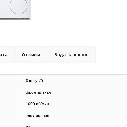
ата
Отзывы
Задать вопрос
6 кг сух/б
фронтальная
1000 об/мин
электронное