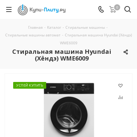
0
Главная
-
Каталог
-
Стиральные машины
-
Стиральные машины автомат
-
Стиральная машина Hyundai (Хёндэ)
WME6009
Стиральная машина Hyundai
(Хёндэ) WME6009
УСПЕЙ КУПИТЬ