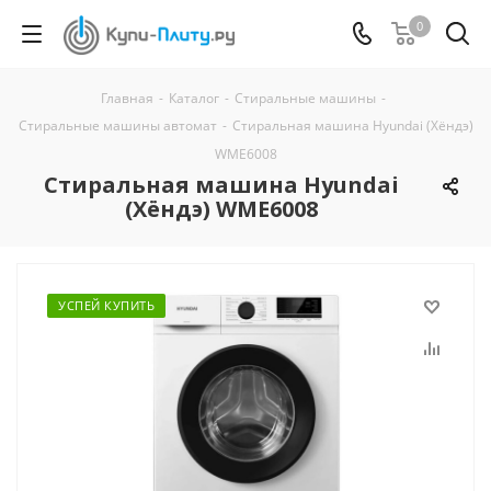
0
Главная
-
Каталог
-
Стиральные машины
-
Стиральные машины автомат
-
Стиральная машина Hyundai (Хёндэ)
WME6008
Стиральная машина Hyundai
(Хёндэ) WME6008
УСПЕЙ КУПИТЬ