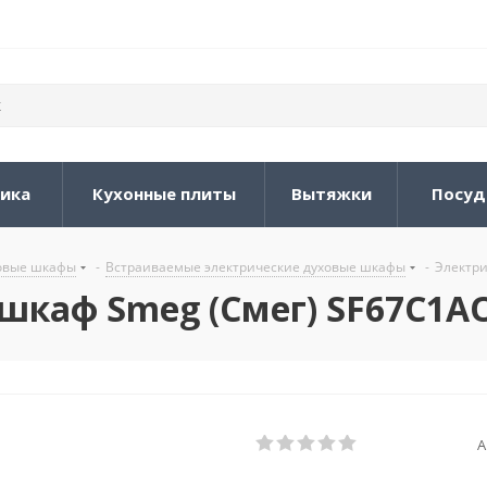
ника
Кухонные плиты
Вытяжки
Посуд
овые шкафы
-
Встраиваемые электрические духовые шкафы
-
Электри
шкаф Smeg (Смег) SF67C1A
А