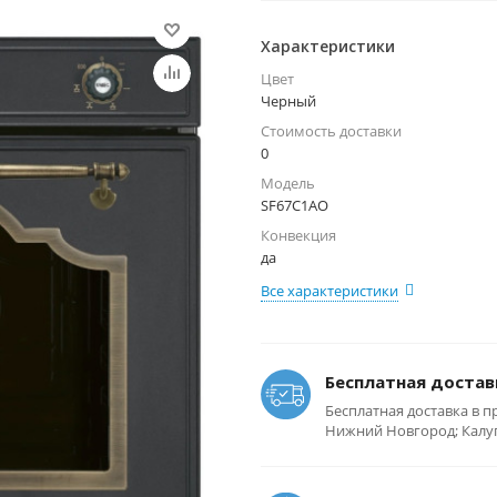
Характеристики
Цвет
Черный
Стоимость доставки
0
Модель
SF67C1AO
Конвекция
да
Все характеристики
Бесплатная достав
Бесплатная доставка в п
Нижний Новгород; Калуга