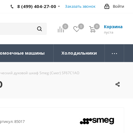
8 (499) 404-27-00
Заказать звонок
Войти
Корзина
0
0
0
0
пуста
омоечные машины
Холодильники
ческий духовой шкаф Smeg (Смег) SF67C1AO
O
ртикул:
85017