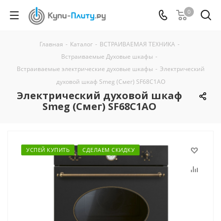
0
Главная
-
Каталог
-
ВСТРАИВАЕМАЯ ТЕХНИКА
-
Встраиваемые Духовые шкафы
-
Встраиваемые электрические духовые шкафы
-
Электрический
духовой шкаф Smeg (Смег) SF68C1AO
Электрический духовой шкаф
Smeg (Смег) SF68C1AO
УСПЕЙ КУПИТЬ
СДЕЛАЕМ СКИДКУ