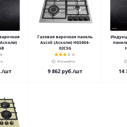
варочная
Газовая варочная панель
Индукц
(Асколи)
Ascoli (Асколи) HGS604-
панель
AB
02CSG
те
Уточняйте
.
/шт
9 862
руб.
/шт
14 