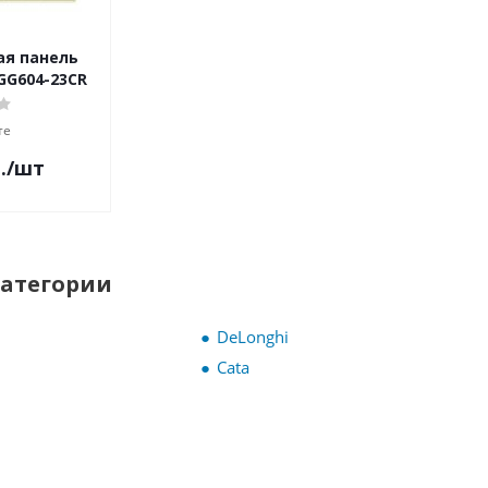
ая панель
HGG604-23CR
те
.
/шт
категории
DeLonghi
Cata