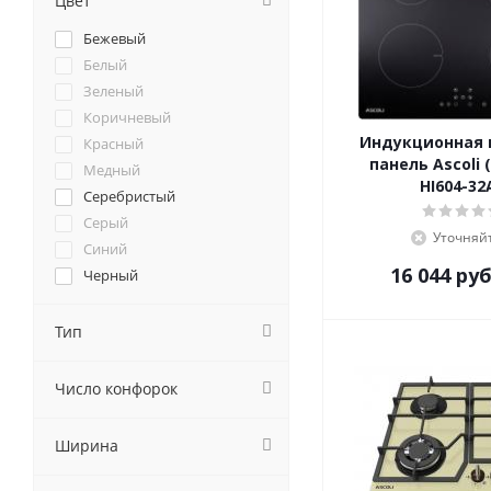
Цвет
Cata
Бежевый
Darina
Белый
De Dietrich
Зеленый
DeLonghi
Коричневый
DeLuxe
Индукционная 
Красный
Delvento
панель Ascoli 
Медный
Electrolux
HI604-32
Серебристый
Electronicsdeluxe
Серый
Elica
Уточняй
Синий
Evelux
16 044
руб
Черный
EXITEQ
Faber
Тип
Falmec
Flama
Число конфорок
Fornelli
Foster
Franke
Ширина
Fulgor-Milano