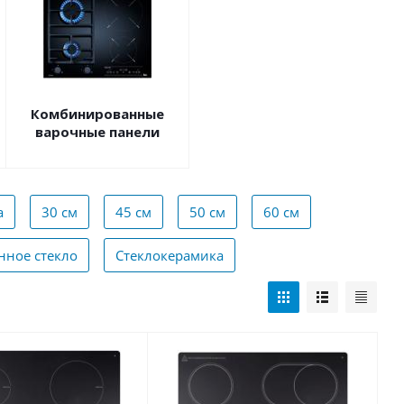
Комбинированные
варочные панели
а
30 см
45 см
50 см
60 см
нное стекло
Стеклокерамика