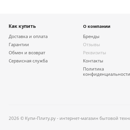
Kuppersbusch
LERAN
Lex
LuxDorf
Как купить
О компании
MAUNFELD
Доставка и оплата
Бренды
MBS
Гарантии
Отзывы
Meferi
Обмен и возврат
Реквизиты
Midea
Miele
Сервисная служба
Контакты
MILLEN
Политика
MONSHER
конфиденциальност
Nardi
NEFF
NORDFROST
ORE
Pando
REEX
2026 © Купи-Плиту.ру - интернет-магазин бытовой техн
RICCI
Samsung