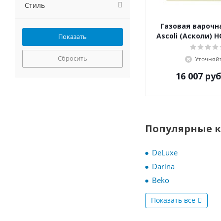
GEFEST
Стиль
Ginzzu
Газовая варочн
Gorenje
Ascoli (Асколи) 
GRAUDE
Haier
Сбросить
Уточняй
HEBERMANN
Hiberg
16 007
руб
HOMSair
Hyundai
IGNIS
il Monte
Популярные 
Ilvito
Jackys
DeLuxe
Kaiser
Darina
KANZLER
Beko
Korting
Krona
Показать все
Kuchenchef
Kuppersberg