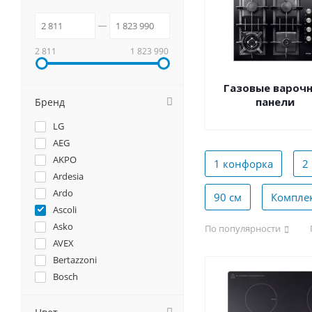
2 811
1 823 990
Газовые вароч
панели
Бренд
LG
AEG
AKPO
1 конфорка
2
Ardesia
Ardo
90 см
Компле
Ascoli
Asko
По популярности
AVEX
Bertazzoni
Bosch
Brandt
Candy