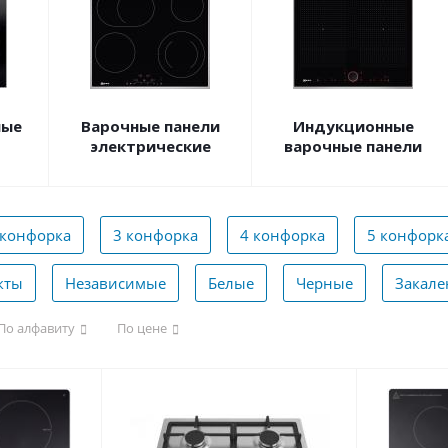
ные
Варочные панели
Индукционные
электрические
варочные панели
 конфорка
3 конфорка
4 конфорка
5 конфорк
кты
Независимые
Белые
Черные
Закале
По алфавиту
По цене