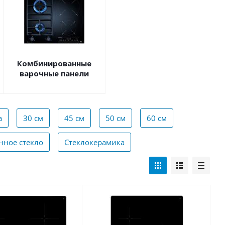
Комбинированные
варочные панели
а
30 см
45 см
50 см
60 см
нное стекло
Стеклокерамика