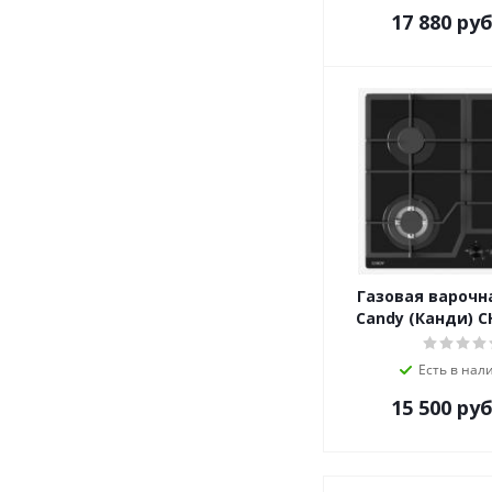
17 880
руб
Schaub Lorenz
Shivaki
Siemens
Simfer
SL
Smart Life
Smeg
Teka
Thomson
VARD
Vestel
Газовая варочн
VestFrost
Candy (Канди) 
VG
Weissgauff
Есть в нал
Zigmund-Shtain
15 500
руб
ZUGEL
Дарина