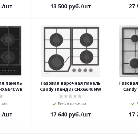
.
/шт
13 500
руб.
/шт
27 
ая панель
Газовая варочная панель
Газовая
CHXG64CWB
Candy (Канди) CHXG64CNW
Candy
ичии
Есть в наличии
.
/шт
17 640
руб.
/шт
17 