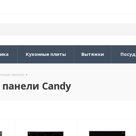
ника
Кухонные плиты
Вытяжки
Посуд
очные панели
 панели Candy