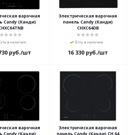
ическая варочная
Электрическая варочная
ь Candy (Канди)
панель Candy (Канди)
CHXC64TNB
CHXC64DB
Есть в наличии
Есть в наличии
730
руб.
/шт
16 330
руб.
/шт
ическая варочная
Электрическая варочная
ь Candy (Канди)
панель Candy (Канди) CH 64