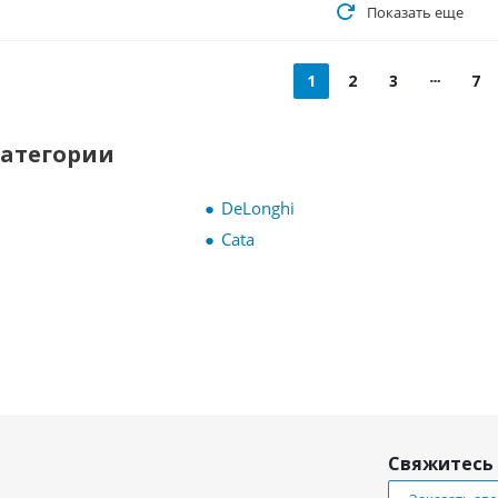
Показать еще
1
2
3
7
категории
DeLonghi
Cata
Свяжитесь 