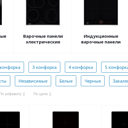
ные
Варочные панели
Индукционные
электрические
варочные панели
 конфорка
3 конфорка
4 конфорка
5 конфорк
кты
Независимые
Белые
Черные
Закале
По алфавиту
По цене