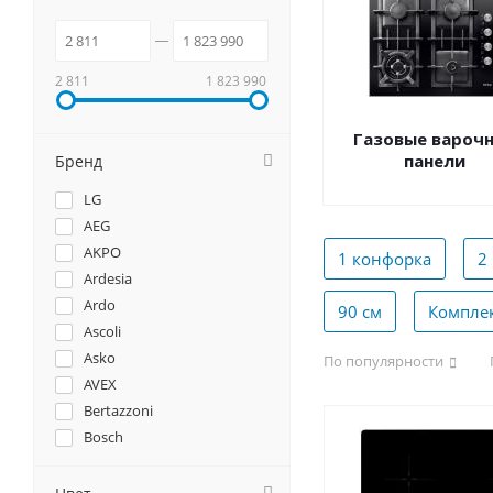
2 811
1 823 990
Газовые вароч
панели
Бренд
LG
AEG
AKPO
1 конфорка
2
Ardesia
Ardo
90 см
Компле
Ascoli
Asko
По популярности
AVEX
Bertazzoni
Bosch
Brandt
Candy