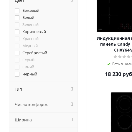
Цвет
Cata
Бежевый
Darina
Белый
De Dietrich
Зеленый
DeLonghi
Коричневый
DeLuxe
Индукционная 
Красный
Delvento
панель Candy 
Медный
Electrolux
CHXY64
Серебристый
Electronicsdeluxe
Серый
Elica
Есть в нал
Синий
Evelux
18 230
руб
Черный
EXITEQ
Faber
Тип
Falmec
Flama
Число конфорок
Fornelli
Foster
Franke
Ширина
Fulgor-Milano