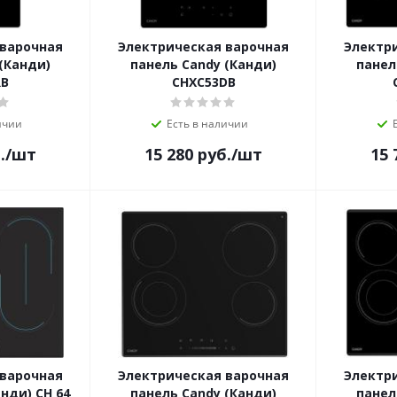
 варочная
Электрическая варочная
Электр
(Канди)
панель Candy (Канди)
панел
RB
CHXC53DB
ичии
Есть в наличии
.
/шт
15 280
руб.
/шт
15 
 варочная
Электрическая варочная
Электр
нди) CH 64
панель Candy (Канди)
панел