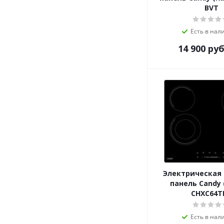
Kuppersbusch
BVT
LERAN
Lex
Есть в нал
LuxDorf
14 900
руб
MAUNFELD
MBS
Meferi
Midea
Miele
MILLEN
MONSHER
Nardi
NEFF
NORDFROST
Электрическая
ORE
панель Candy 
Pando
CHXC64T
REEX
RICCI
Есть в нал
Samsung