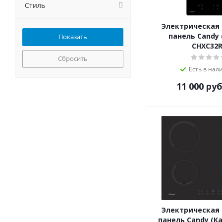
GEFEST
Стиль
Ginzzu
Электрическая
Gorenje
панель Candy 
GRAUDE
CHXC32
Haier
Сбросить
HEBERMANN
Есть в нал
Hiberg
11 000
руб
HOMSair
Hyundai
IGNIS
il Monte
Ilvito
Jackys
Kaiser
KANZLER
Korting
Krona
Kuchenchef
Электрическая
Kuppersberg
панель Candy (Ка