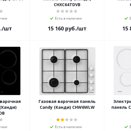
CHXC64TDVB
ичии
Есть в наличии
.
/шт
15 160
руб.
/шт
15 
 варочная
Газовая варочная панель
Электр
(Канди)
Candy (Канди) CHW6WLW
панель C
DB
ичии
Есть в наличии