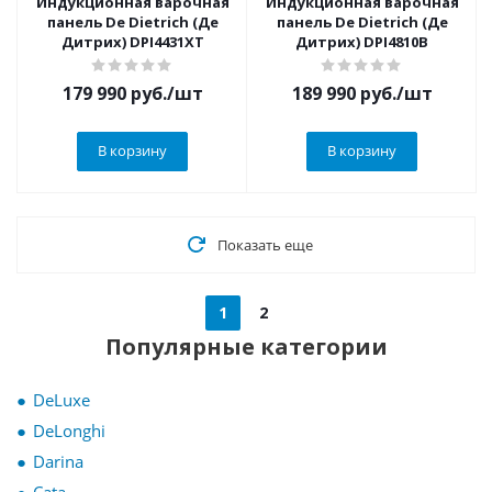
Индукционная варочная
Индукционная варочная
панель De Dietrich (Де
панель De Dietrich (Де
Дитрих) DPI4431XT
Дитрих) DPI4810B
179 990
руб.
/шт
189 990
руб.
/шт
В корзину
В корзину
Показать еще
1
2
Популярные категории
DeLuxe
DeLonghi
Darina