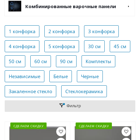
Комбинированные варочные панели
1 конфорка
2 конфорка
3 конфорка
4 конфорка
5 конфорка
30 см
45 см
50 см
60 см
90 см
Комплекты
Независимые
Белые
Черные
Закаленное стекло
Стеклокерамика
Фильтр
СДЕЛАЕМ СКИДКУ
СДЕЛАЕМ СКИДКУ