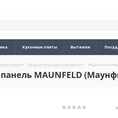
ника
Кухонные плиты
Вытяжки
Посуд
очные панели
-
Индукционные варочные панели
-
Индукционная вар
 панель MAUNFELD (Маунфи
А