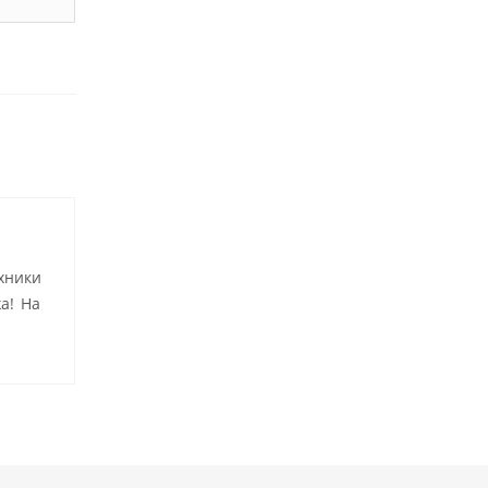
хники
а! На