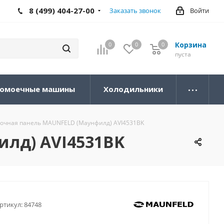
8 (499) 404-27-00
Заказать звонок
Войти
Корзина
0
0
0
0
пуста
омоечные машины
Холодильники
очная панель MAUNFELD (Маунфилд) AVI4531BK
лд) AVI4531BK
ртикул:
84748