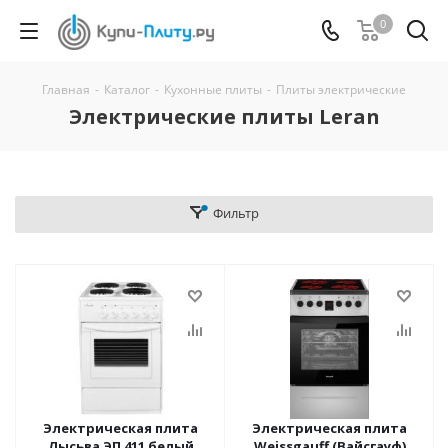
0
Главная
-
Каталог
-
Кухонные плиты
-
Плиты электрические
Электрические плиты Leran
Фильтр
Электрическая плита
Электрическая плита
Лысьва ЭП 411 белый
Weissgauff (Вайсгауф)