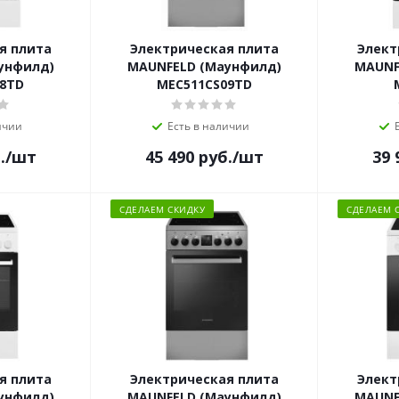
я плита
Электрическая плита
Элект
унфилд)
MAUNFELD (Маунфилд)
MAUNF
8TD
MEC511CS09TD
ичии
Есть в наличии
.
/шт
45 490
руб.
/шт
39 
СДЕЛАЕМ СКИДКУ
СДЕЛАЕМ 
я плита
Электрическая плита
Элект
унфилд)
MAUNFELD (Маунфилд)
MAUNF