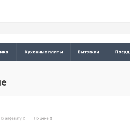
ника
Кухонные плиты
Вытяжки
Посуд
ие
По алфавиту
По цене