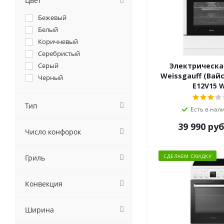
Цвет
Weissgauff
Бежевый
Лысьва
Белый
Коричневый
Серебристый
Серый
Электрическа
Weissgauff (Вай
Черный
E12V15 
Тип
Есть в нал
39 990
руб
Число конфорок
СДЕЛАЕМ СКИДКУ
Гриль
Конвекция
Ширина