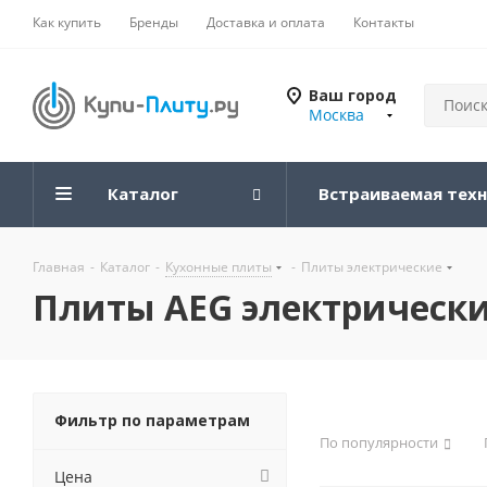
Как купить
Бренды
Доставка и оплата
Контакты
Ваш город
Москва
Каталог
Встраиваемая тех
Главная
-
Каталог
-
Кухонные плиты
-
Плиты электрические
Плиты AEG электрическ
Фильтр по параметрам
По популярности
Цена