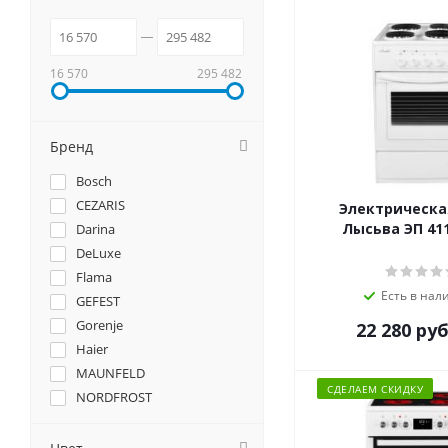
16 570
295 482
Бренд
Bosch
CEZARIS
Электрическа
Лысьва ЭП 41
Darina
DeLuxe
Flama
Есть в нал
GEFEST
Gorenje
22 280
руб
Haier
MAUNFELD
СДЕЛАЕМ СКИДКУ
NORDFROST
Simfer
Smeg