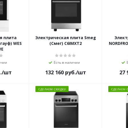
я плита
Электрическая плита Smeg
Элект
сгауф) WES
(Смег) C6IMXT2
NORDFRO
WE
ичии
Есть в наличии
.
/шт
132 160
руб.
/шт
27 
СДЕЛАЕМ СКИДКУ
СДЕЛАЕМ 