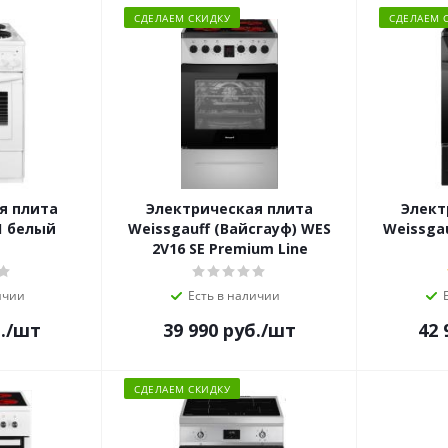
СДЕЛАЕМ СКИДКУ
СДЕЛАЕМ 
я плита
Электрическая плита
Элект
1 белый
Weissgauff (Вайсгауф) WES
Weissgau
2V16 SE Premium Line
ичии
Есть в наличии
.
/шт
39 990
руб.
/шт
42 
СДЕЛАЕМ СКИДКУ