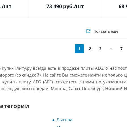
.
/шт
73 490
руб.
/шт
68 
Показать еще
1
2
3
7
 Купи-Плиту.ру всегда есть в продаже плиты AEG. У нас пос
орого (со скидкой). На сайте Вы сможете найти не только ц
к купить плиту AEG (АЕГ), свяжитесь с нами по указанным
 по следующим городам: Москва, Санкт-Петербург, Нижний Нов
категории
Лысьва