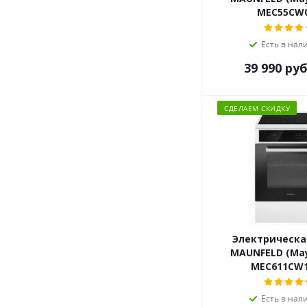
MEC55CW
Есть в нал
39 990
руб
СДЕЛАЕМ СКИДКУ
Электрическа
MAUNFELD (Ма
MEC611CW
Есть в нал