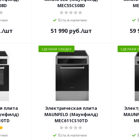
08D
MEC55CS08D
ME
ичии
Есть в наличии
.
/шт
51 990
руб.
/шт
59 
СДЕЛАЕМ СКИДКУ
СДЕЛАЕМ 
я плита
Электрическая плита
Элект
унфилд)
MAUNFELD (Маунфилд)
MAUNF
10TD
MEC611CS10TD
M
ичии
Есть в наличии