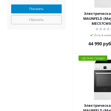
Электрическа
MAUNFELD (Ма
Сбросить
MEC57CW0
Есть в нал
44 990
руб
СДЕЛАЕМ СКИДКУ
Электрическа
MAUNFELD (Ма