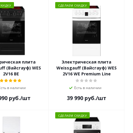
СКИДКУ
СДЕЛАЕМ СКИДКУ
рическая плита
Электрическая плита
ff (Вайсгауф) WES
Weissgauff (Вайсгауф) WES
2V16 BE
2V16 WE Premium Line
Есть в наличии
Есть в наличии
990
руб.
/шт
39 990
руб.
/шт
СДЕЛАЕМ СКИДКУ