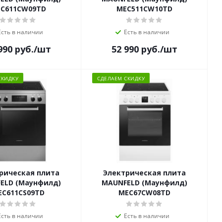
C611CW09TD
MEC511CW10TD
Есть в наличии
Есть в наличии
990
руб.
/шт
52 990
руб.
/шт
СКИДКУ
СДЕЛАЕМ СКИДКУ
рическая плита
Электрическая плита
ELD (Маунфилд)
MAUNFELD (Маунфилд)
EC611CS09TD
MEC67CW08TD
Есть в наличии
Есть в наличии