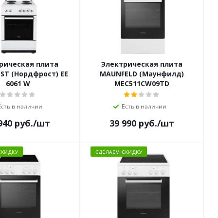
рическая плита
Электрическая плита
ST (Нордфрост) EE
MAUNFELD (Маунфилд)
6061 W
MEC511CW09TD
Есть в наличии
Есть в наличии
940
руб.
/шт
39 990
руб.
/шт
СКИДКУ
СДЕЛАЕМ СКИДКУ