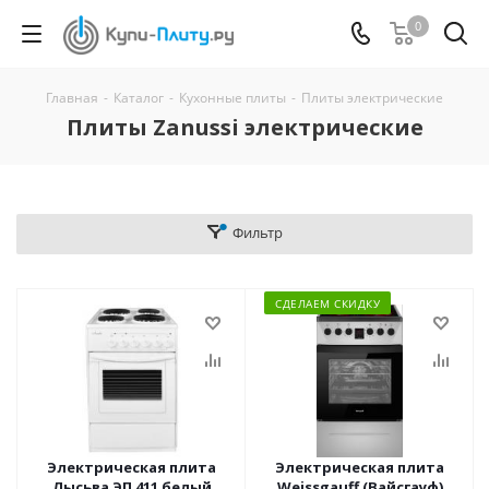
0
Главная
-
Каталог
-
Кухонные плиты
-
Плиты электрические
Плиты Zanussi электрические
Фильтр
СДЕЛАЕМ СКИДКУ
Электрическая плита
Электрическая плита
Лысьва ЭП 411 белый
Weissgauff (Вайсгауф)