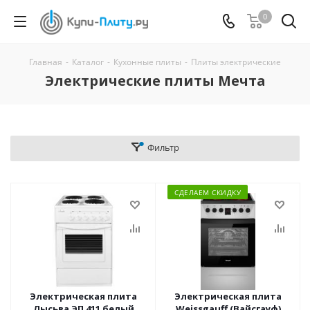
0
Главная
-
Каталог
-
Кухонные плиты
-
Плиты электрические
Электрические плиты Мечта
Фильтр
СДЕЛАЕМ СКИДКУ
Электрическая плита
Электрическая плита
Лысьва ЭП 411 белый
Weissgauff (Вайсгауф)