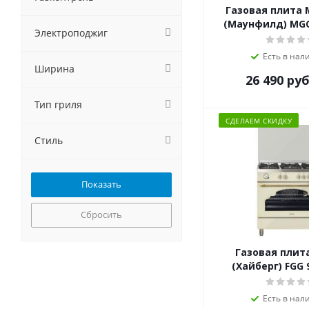
Газовая плита
(Маунфилд) MG
Электроподжиг
Есть в нал
Ширина
26 490
руб
Тип гриля
СДЕЛАЕМ СКИДКУ
Стиль
Сбросить
Газовая плита
(Хайберг) FGG 
Есть в нал