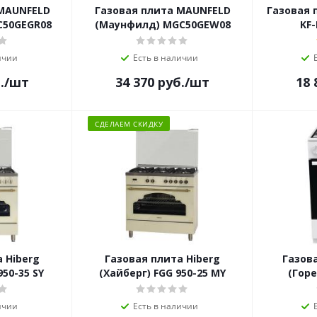
 MAUNFELD
Газовая плита MAUNFELD
Газовая 
C50GEGR08
(Маунфилд) MGC50GEW08
KF
ичии
Есть в наличии
.
/шт
34 370
руб.
/шт
18 
СДЕЛАЕМ СКИДКУ
 Hiberg
Газовая плита Hiberg
Газова
950-35 SY
(Хайберг) FGG 950-25 MY
(Гор
ичии
Есть в наличии