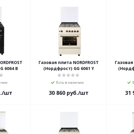
NORDFROST
Газовая плита NORDFROST
Газовая
G 6064 B
(Нордфрост) GG 6061 Y
(Нордф
ичии
Есть в наличии
.
/шт
30 860
руб.
/шт
31 