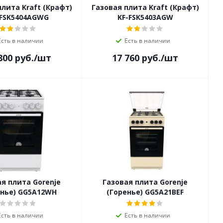
плита Kraft (Крафт)
Газовая плита Kraft (Крафт)
-FSK5404AGWG
KF-FSK5403AGW
Есть в наличии
Есть в наличии
800
руб.
/шт
17 760
руб.
/шт
я плита Gorenje
Газовая плита Gorenje
енье) GG5A12WH
(Горенье) GG5A21BEF
Есть в наличии
Есть в наличии