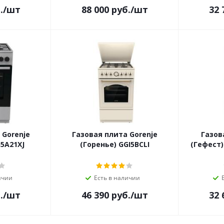
.
/шт
88 000
руб.
/шт
32 
 Gorenje
Газовая плита Gorenje
Газов
I5A21XJ
(Горенье) GGI5BCLI
(Гефест) 
ичии
Есть в наличии
.
/шт
46 390
руб.
/шт
32 