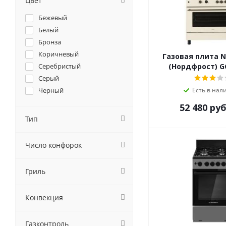
Цвет
Simfer
Бежевый
Weissgauff
Белый
Дарина
Бронза
Лысьва
Коричневый
Газовая плита 
Серебристый
(Нордфрост) GG
Серый
Черный
Есть в нал
52 480
руб
Тип
Число конфорок
Гриль
Конвекция
Газконтроль