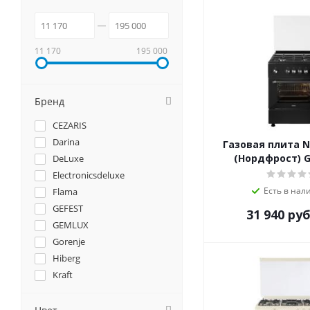
11 170
195 000
Бренд
CEZARIS
Darina
Газовая плита 
(Нордфрост) G
DeLuxe
Electronicsdeluxe
Есть в нал
Flama
GEFEST
31 940
руб
GEMLUX
Gorenje
Hiberg
Kraft
MAUNFELD
NORDFROST