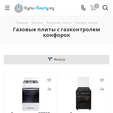
0
Главная
-
Каталог
-
Кухонные плиты
-
Газовые плиты
Газовые плиты с газконтролем
конфорок
Фильтр