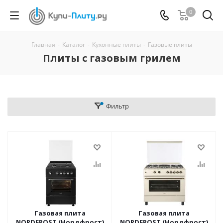
0
Главная
-
Каталог
-
Кухонные плиты
-
Газовые плиты
Плиты с газовым грилем
Фильтр
Газовая плита
Газовая плита
NORDFROST (Нордфрост)
NORDFROST (Нордфрост)