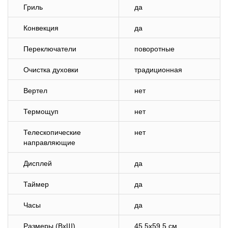
Гриль
да
Конвекция
да
Переключатели
поворотные
Очистка духовки
традиционная
Вертел
нет
Термощуп
нет
Телескопические
нет
направляющие
Дисплей
да
Таймер
да
Часы
да
Размеры (ВхШ)
45
,5х59,5 см