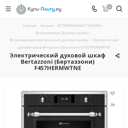
0
Главная
-
Каталог
-
ВСТРАИВАЕМАЯ ТЕХНИКА
-
Встраиваемые Духовые шкафы
-
Встраиваемые электрические духовые шкафы
-
Электрический
духовой шкаф Bertazzoni (Бертаззони) F457HERMWTNE
Электрический духовой шкаф
Bertazzoni (Бертаззони)
F457HERMWTNE