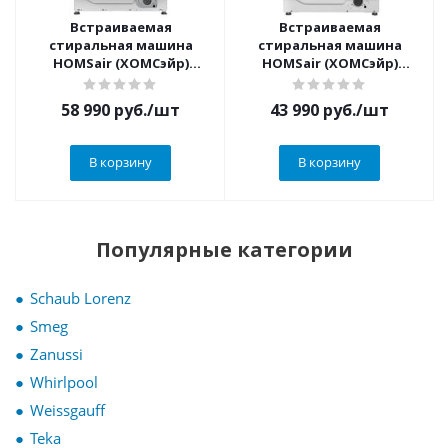
Встраиваемая
Встраиваемая
стиральная машина
стиральная машина
HOMSair (ХОМСэйр)
HOMSair (ХОМСэйр)
WMB1486WH
WMB148WH
58 990
руб.
/шт
43 990
руб.
/шт
В корзину
В корзину
Популярные категории
Schaub Lorenz
Smeg
Zanussi
Whirlpool
Weissgauff
Teka