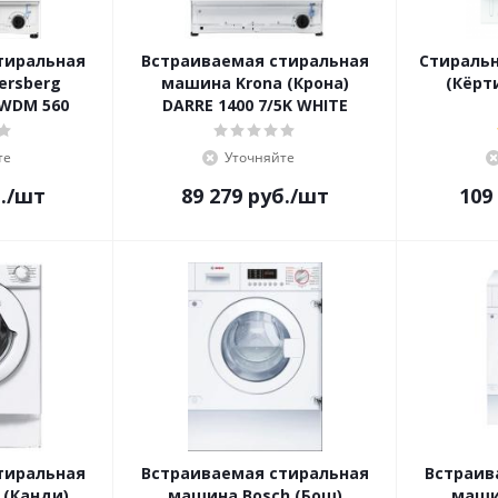
тиральная
Встраиваемая стиральная
Стиральн
ersberg
машина Krona (Крона)
(Кёрт
 WDM 560
DARRE 1400 7/5K WHITE
те
Уточняйте
.
/шт
89 279
руб.
/шт
109
тиральная
Встраиваемая стиральная
Встраив
 (Канди)
машина Bosch (Бош)
маши