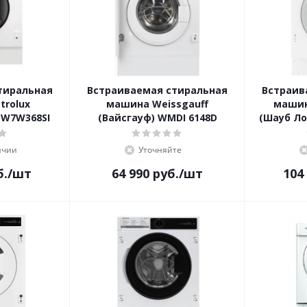
тиральная
Встраиваемая стиральная
Встраив
trolux
машина Weissgauff
машин
EW7W368SI
(Вайсгауф) WMDI 6148D
(Шауб Ло
ичии
Уточняйте
б.
/шт
64 990
руб.
/шт
104