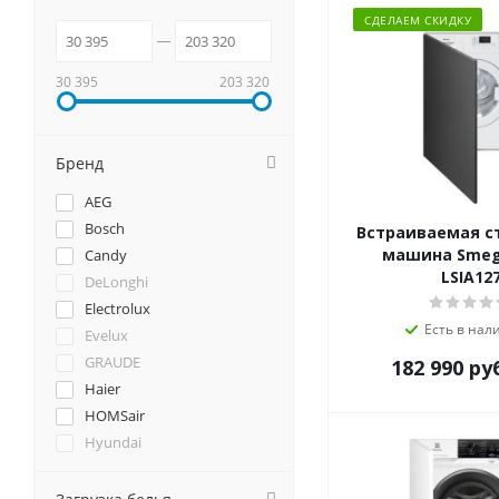
СДЕЛАЕМ СКИДКУ
30 395
203 320
Бренд
AEG
Bosch
Встраиваемая с
машина Smeg
Candy
LSIA12
DeLonghi
Electrolux
Есть в нал
Evelux
GRAUDE
182 990
ру
Haier
HOMSair
Hyundai
Jackys
Korting