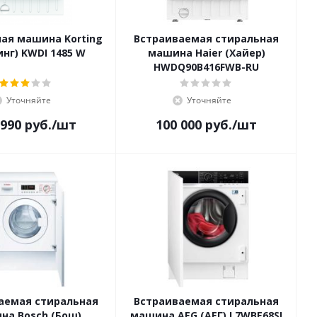
ая машина Korting
Встраиваемая стиральная
инг) KWDI 1485 W
машина Haier (Хайер)
HWDQ90B416FWB-RU
Уточняйте
Уточняйте
 990
руб.
/шт
100 000
руб.
/шт
аемая стиральная
Встраиваемая стиральная
на Bosch (Бош)
машина AEG (АЕГ) L7WBE68SI