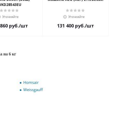
WKD28543EU
Уточняйте
Уточняйте
 860
руб.
/шт
131 400
руб.
/шт
 на 6 кг
Homsair
Weissgauff