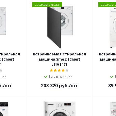
СДЕЛАЕМ СКИДКУ
СДЕЛАЕМ 
тиральная
Встраиваемая стиральная
Встраив
 (Смег)
машина Smeg (Смег)
машина 
7
LSIA147S
ичии
Есть в наличии
б.
/шт
203 320
руб.
/шт
89 