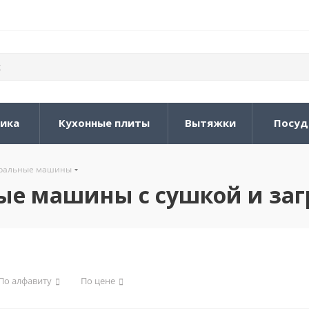
ника
Кухонные плиты
Вытяжки
Посуд
иральные машины
е машины с сушкой и загр
По алфавиту
По цене