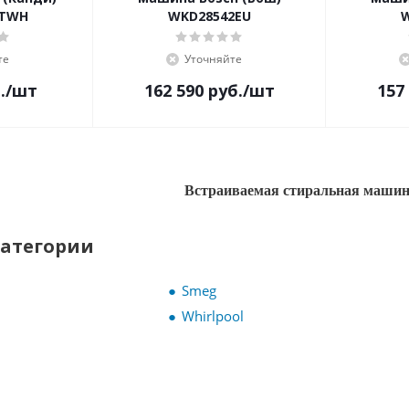
4TWH
WKD28542EU
те
Уточняйте
.
/шт
162 590
руб.
/шт
157
Встраиваемая стиральная машина
категории
Smeg
Whirlpool