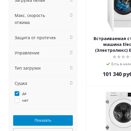
Загрузка белья
Krona
Kuppersberg
Макс. скорость
MAUNFELD
отжима
Scandilux
Schaub Lorenz
Защита от протечек
Встраиваемая с
Smeg
машина Elec
Teka
(Электролюкс) 
Управление
Weissgauff
Zigmund-Shtain
Есть в нал
Тип загрузки
101 340
ру
Сушка
да
нет