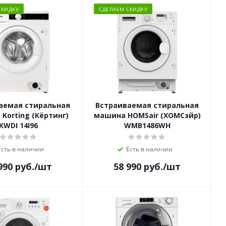
СКИДКУ
СДЕЛАЕМ СКИДКУ
аемая стиральная
Встраиваемая стиральная
Korting (Кёртинг)
машина HOMSair (ХОМСэйр)
KWDI 14I96
WMB1486WH
Есть в наличии
Есть в наличии
990
руб.
/шт
58 990
руб.
/шт