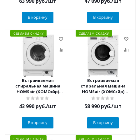
63 990
руб.
/шт
47 090
руб.
/шт
В корзину
В корзину
СДЕЛАЕМ СКИДКУ
СДЕЛАЕМ СКИДКУ
Встраиваемая
Встраиваемая
стиральная машина
стиральная машина
HOMSair (ХОМСэйр)
HOMSair (ХОМСэйр)
WMB148WH
WMB1486WH
43 990
руб.
/шт
58 990
руб.
/шт
В корзину
В корзину
СДЕЛАЕМ СКИДКУ
СДЕЛАЕМ СКИДКУ