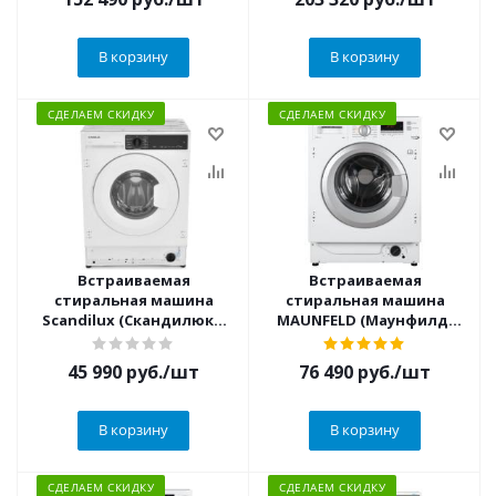
В корзину
В корзину
СДЕЛАЕМ СКИДКУ
СДЕЛАЕМ СКИДКУ
Встраиваемая
Встраиваемая
стиральная машина
стиральная машина
Scandilux (Скандилюкс)
MAUNFELD (Маунфилд)
DX3T8400
MBWM1486S
45 990
руб.
/шт
76 490
руб.
/шт
В корзину
В корзину
СДЕЛАЕМ СКИДКУ
СДЕЛАЕМ СКИДКУ