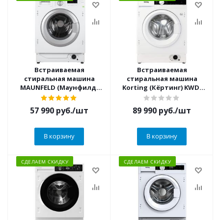
Встраиваемая
Встраиваемая
стиральная машина
стиральная машина
MAUNFELD (Маунфилд)
Korting (Кёртинг) KWDI
MBWM148S
14I96
57 990
руб.
/шт
89 990
руб.
/шт
В корзину
В корзину
СДЕЛАЕМ СКИДКУ
СДЕЛАЕМ СКИДКУ