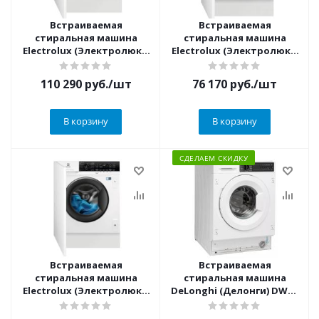
Встраиваемая
Встраиваемая
стиральная машина
стиральная машина
Electrolux (Электролюкс)
Electrolux (Электролюкс)
EW8F348SCI
EWN7F447WI
110 290
руб.
/шт
76 170
руб.
/шт
В корзину
В корзину
СДЕЛАЕМ СКИДКУ
Встраиваемая
Встраиваемая
стиральная машина
стиральная машина
Electrolux (Электролюкс)
DeLonghi (Делонги) DWMI
EW7W368SI
725 ISABELLA