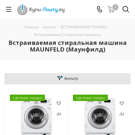
0
Главная
-
Каталог
-
ВСТРАИВАЕМАЯ ТЕХНИКА
-
Встраиваемые Стиральные машины
Встраиваемая стиральная машина
MAUNFELD (Маунфилд)
Фильтр
СДЕЛАЕМ СКИДКУ
СДЕЛАЕМ СКИДКУ