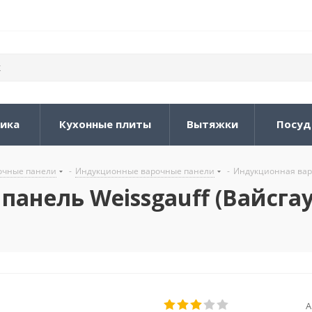
ника
Кухонные плиты
Вытяжки
Посуд
очные панели
-
Индукционные варочные панели
-
Индукционная варо
анель Weissgauff (Вайсгау
А