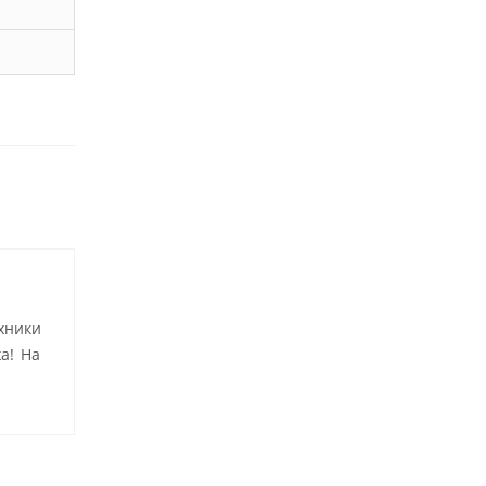
хники
а! На