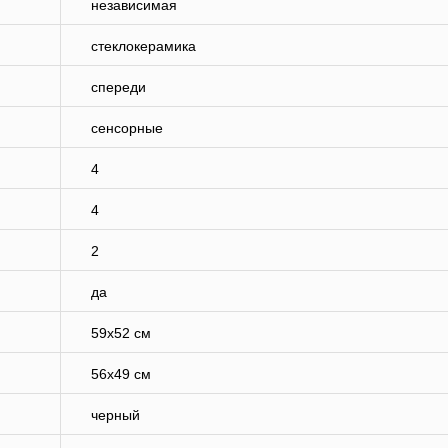
независимая
стеклокерамика
спереди
сенсорные
4
4
2
да
59х52 см
56х49 см
черный