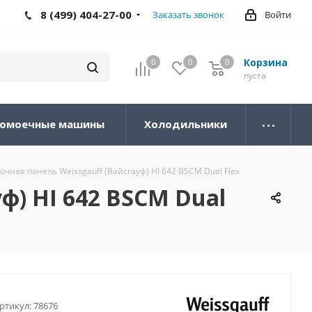
8 (499) 404-27-00
Заказать звонок
Войти
Корзина
0
0
0
0
пуста
омоечные машины
Холодильники
чная панель Weissgauff (Вайсгауф) HI 642 BSCM Dual Flex
ф) HI 642 BSCM Dual
ртикул:
78676