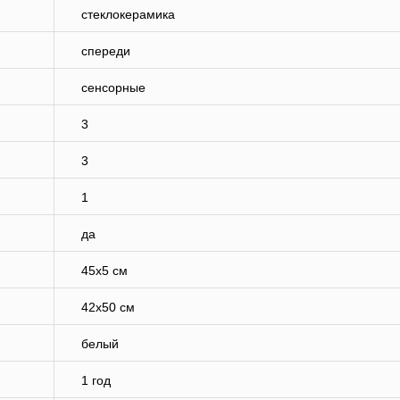
стеклокерамика
спереди
сенсорные
3
3
1
да
45х5 см
42х50 см
белый
1 год