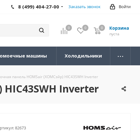
8 (499) 404-27-00
Заказать звонок
Войти
Корзина
0
0
0
0
пуста
омоечные машины
Холодильники
очная панель HOMSair (ХОМСэйр) HIC43SWH Inverter
 HIC43SWH Inverter
ртикул:
82673