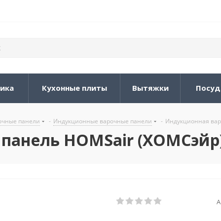
ника
Кухонные плиты
Вытяжки
Посуд
очные панели
-
Индукционные варочные панели
-
Индукционная вар
панель HOMSair (ХОМСэйр)
А