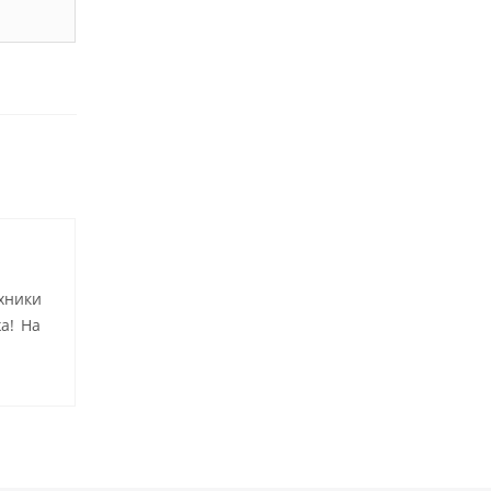
хники
а! На