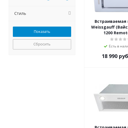
MONSHER
NEFF
Стиль
NORDFROST
Встраиваемая
Pando
Weissgauff (Вайс
Schaub Lorenz
1200 Remo
Smeg
Teka
Сбросить
Есть в нал
Weissgauff
18 990
руб
Zigmund-Shtain
Встраиваемая