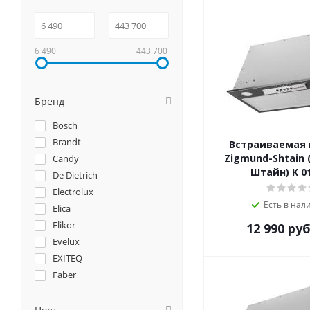
6 490
443 700
Бренд
Bosch
Brandt
Встраиваемая
Zigmund-Shtain 
Candy
Штайн) K 01
De Dietrich
Electrolux
Есть в нал
Elica
Elikor
12 990
руб
Evelux
EXITEQ
Faber
Falmec
Franke