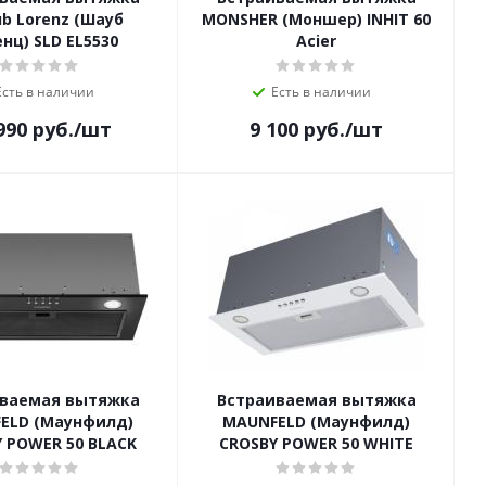
b Lorenz (Шауб
MONSHER (Моншер) INHIT 60
нц) SLD EL5530
Acier
Есть в наличии
Есть в наличии
990
руб.
/шт
9 100
руб.
/шт
ваемая вытяжка
Встраиваемая вытяжка
ELD (Маунфилд)
MAUNFELD (Маунфилд)
 POWER 50 BLACK
CROSBY POWER 50 WHITE