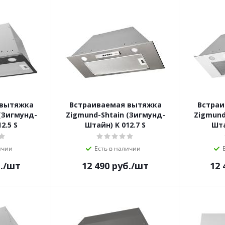
 вытяжка
Встраиваемая вытяжка
Встраи
(Зигмунд-
Zigmund-Shtain (Зигмунд-
Zigmund
2.5 S
Штайн) K 012.7 S
Шта
ичии
Есть в наличии
.
/шт
12 490
руб.
/шт
12 