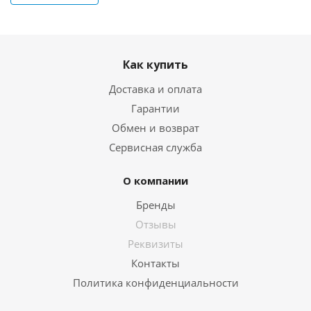
Как купить
Доставка и оплата
Гарантии
Обмен и возврат
Сервисная служба
О компании
Бренды
Отзывы
Реквизиты
Контакты
Политика конфиденциальности