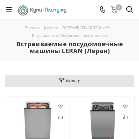
0
Главная
-
Каталог
-
ВСТРАИВАЕМАЯ ТЕХНИКА
-
Встраиваемые Посудомоечные машины
Встраиваемые посудомоечные
машины LERAN (Леран)
Фильтр