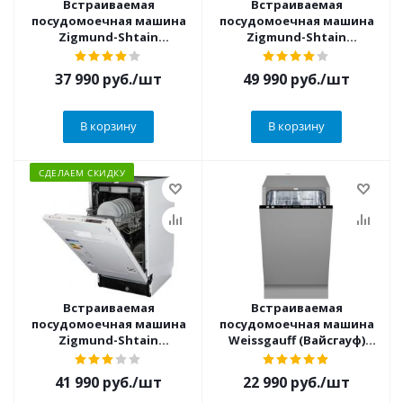
Встраиваемая
Встраиваемая
посудомоечная машина
посудомоечная машина
Zigmund-Shtain
Zigmund-Shtain
(Зигмунд-Штайн) DW
(Зигмунд-Штайн) DW
139.6005 X
129.6009 X
37 990
руб.
/шт
49 990
руб.
/шт
В корзину
В корзину
СДЕЛАЕМ СКИДКУ
Встраиваемая
Встраиваемая
посудомоечная машина
посудомоечная машина
Zigmund-Shtain
Weissgauff (Вайсгауф)
(Зигмунд-Штайн) DW
BDW 4026
129.4509 X
41 990
руб.
/шт
22 990
руб.
/шт