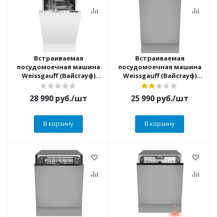
Встраиваемая
Встраиваемая
посудомоечная машина
посудомоечная машина
Weissgauff (Вайсгауф)
Weissgauff (Вайсгауф)
BDW 4533 D
BDW 4537
28 990
руб.
/шт
25 990
руб.
/шт
В корзину
В корзину