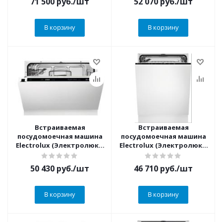
71 500
руб.
/шт
52 070
руб.
/шт
В корзину
В корзину
Встраиваемая
Встраиваемая
посудомоечная машина
посудомоечная машина
Electrolux (Электролюкс)
Electrolux (Электролюкс)
ESL2500RO
EEA727200L
50 430
руб.
/шт
46 710
руб.
/шт
В корзину
В корзину