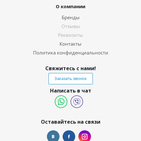
О компании
Бренды
Отзывы
Реквизиты
Контакты
Политика конфиденциальности
Свяжитесь с нами!
Заказать звонок
Написать в чат
Оставайтесь на связи