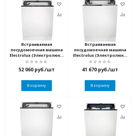
Встраиваемая
Встраиваемая
посудомоечная машина
посудомоечная машина
Electrolux (Электролюкс)
Electrolux (Электролюкс)
EEQ47210L
EEA17200L
52 060
руб.
/шт
41 670
руб.
/шт
В корзину
В корзину