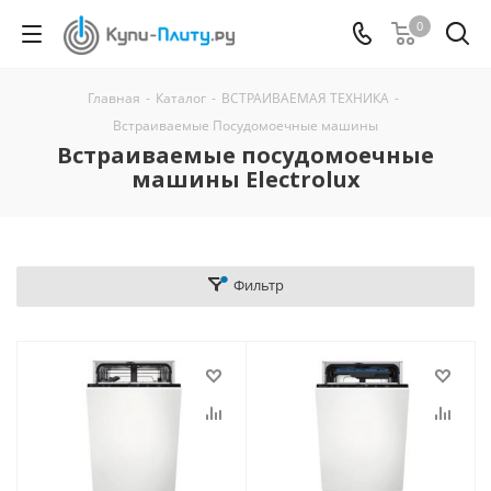
0
Главная
-
Каталог
-
ВСТРАИВАЕМАЯ ТЕХНИКА
-
Встраиваемые Посудомоечные машины
Встраиваемые посудомоечные
машины Electrolux
Фильтр