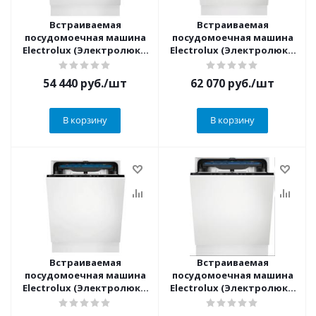
Встраиваемая
Встраиваемая
посудомоечная машина
посудомоечная машина
Electrolux (Электролюкс)
Electrolux (Электролюкс)
KES27200L
EEG48300L
54 440
руб.
/шт
62 070
руб.
/шт
В корзину
В корзину
Встраиваемая
Встраиваемая
посудомоечная машина
посудомоечная машина
Electrolux (Электролюкс)
Electrolux (Электролюкс)
EES848200L
EEM48321L