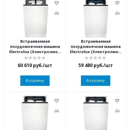
Встраиваемая
Встраиваемая
посудомоечная машина
посудомоечная машина
Electrolux (Электролюкс)
Electrolux (Электролюкс)
KESC2210L
EEG63410L
60 610
руб.
/шт
59 480
руб.
/шт
В корзину
В корзину