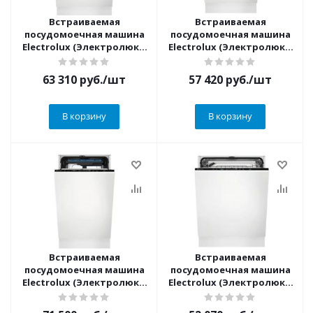
Встраиваемая
Встраиваемая
посудомоечная машина
посудомоечная машина
Electrolux (Электролюкс)
Electrolux (Электролюкс)
EEM63310L
EEM43211L
63 310
руб.
/шт
57 420
руб.
/шт
В корзину
В корзину
Встраиваемая
Встраиваемая
посудомоечная машина
посудомоечная машина
Electrolux (Электролюкс)
Electrolux (Электролюкс)
KEMC3211L
EES47320L