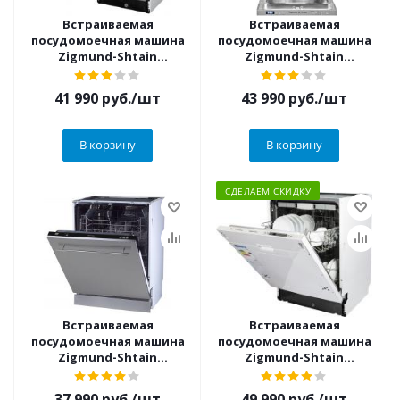
Встраиваемая
Встраиваемая
посудомоечная машина
посудомоечная машина
Zigmund-Shtain
Zigmund-Shtain
(Зигмунд-Штайн) DW
(Зигмунд-Штайн) DW
129.4509 X
301.4
41 990
руб.
/шт
43 990
руб.
/шт
В корзину
В корзину
СДЕЛАЕМ СКИДКУ
Встраиваемая
Встраиваемая
посудомоечная машина
посудомоечная машина
Zigmund-Shtain
Zigmund-Shtain
(Зигмунд-Штайн) DW
(Зигмунд-Штайн) DW
139.6005 X
129.6009 X
37 990
руб.
/шт
49 990
руб.
/шт