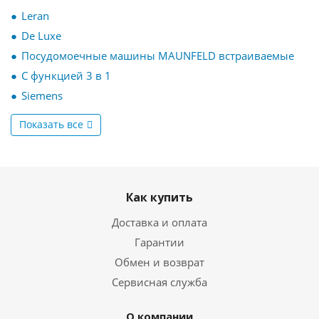
Leran
De Luxe
Посудомоечные машины MAUNFELD встраиваемые
С функцией 3 в 1
Siemens
Показать все
Как купить
Доставка и оплата
Гарантии
Обмен и возврат
Сервисная служба
О компании