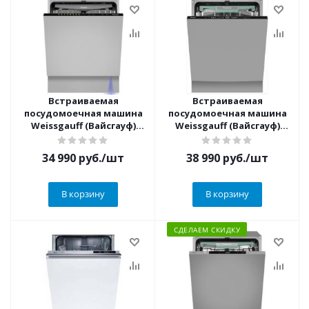
Встраиваемая
Встраиваемая
посудомоечная машина
посудомоечная машина
Weissgauff (Вайсгауф)
Weissgauff (Вайсгауф)
BDW 6038 Touch Inverter
BDW 6140 Ultra Real
Autoopen Infolight
Autoopen Infolight
34 990
руб.
/шт
38 990
руб.
/шт
В корзину
В корзину
СДЕЛАЕМ СКИДКУ