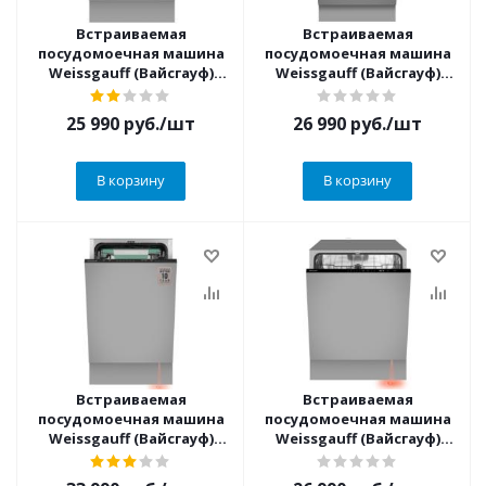
Встраиваемая
Встраиваемая
посудомоечная машина
посудомоечная машина
Weissgauff (Вайсгауф)
Weissgauff (Вайсгауф)
BDW 4537
BDW 4536 D
25 990
руб.
/шт
26 990
руб.
/шт
В корзину
В корзину
Встраиваемая
Встраиваемая
посудомоечная машина
посудомоечная машина
Weissgauff (Вайсгауф)
Weissgauff (Вайсгауф)
BDW 4536 D Inverter
BDW 6025 D Infolight
AutoOpen Infolight