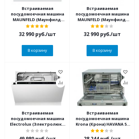
Встраиваемая
Встраиваемая
посудомоечная машина
посудомоечная машина
MAUNFELD (Маунфилд)
MAUNFELD (Маунфилд)
MLP-06IM
MLP 06IM + ВИДЕО О
ТОВАРЕ
32 990
руб.
/шт
32 990
руб.
/шт
В корзину
В корзину
Встраиваемая
Встраиваемая
посудомоечная машина
посудомоечная машина
Electrolux (Электролюкс)
Krona (Крона) HAVANA 55
ESL2500RO
CI
49 980
руб.
/шт
28 244
руб.
/шт