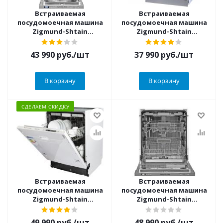
Встраиваемая
Встраиваемая
посудомоечная машина
посудомоечная машина
Zigmund-Shtain
Zigmund-Shtain
(Зигмунд-Штайн) DW
(Зигмунд-Штайн) DW
301.4
139.6005 X
43 990
руб.
/шт
37 990
руб.
/шт
В корзину
В корзину
СДЕЛАЕМ СКИДКУ
Встраиваемая
Встраиваемая
посудомоечная машина
посудомоечная машина
Zigmund-Shtain
Zigmund-Shtain
(Зигмунд-Штайн) DW
(Зигмунд-Штайн) DW
129.6009 X
301.6
49 990
руб.
/шт
48 990
руб.
/шт