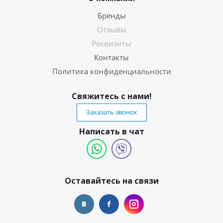
Бренды
Отзывы
Реквизиты
Контакты
Политика конфиденциальности
Свяжитесь с нами!
Заказать звонок
Написать в чат
Оставайтесь на связи