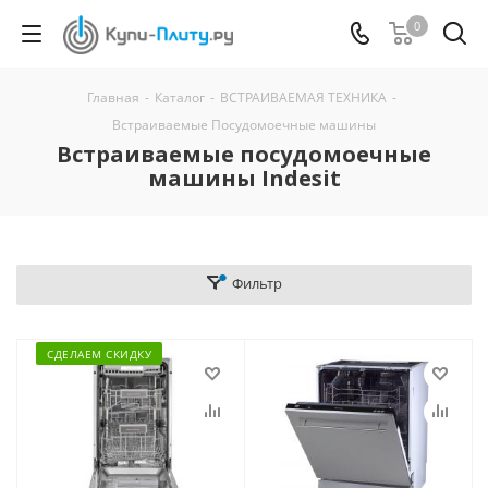
0
Главная
-
Каталог
-
ВСТРАИВАЕМАЯ ТЕХНИКА
-
Встраиваемые Посудомоечные машины
Встраиваемые посудомоечные
машины Indesit
Фильтр
СДЕЛАЕМ СКИДКУ