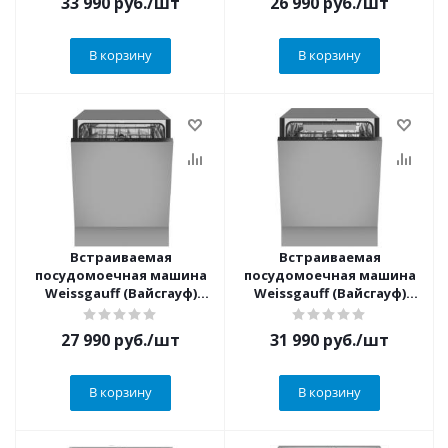
33 990
руб.
/шт
26 990
руб.
/шт
В корзину
В корзину
Встраиваемая
Встраиваемая
посудомоечная машина
посудомоечная машина
Weissgauff (Вайсгауф)
Weissgauff (Вайсгауф)
BDW 6026 D
BDW 6036 D AutoOpen
27 990
руб.
/шт
31 990
руб.
/шт
В корзину
В корзину