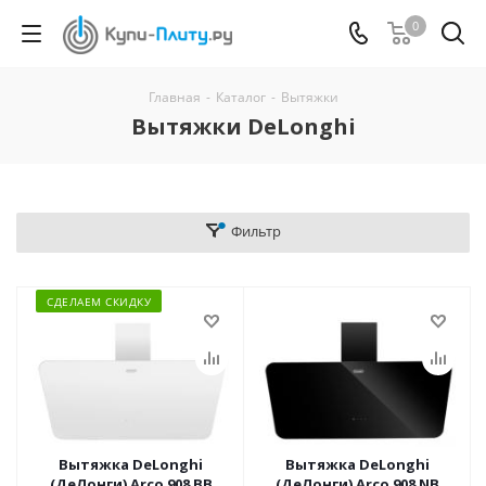
0
Главная
-
Каталог
-
Вытяжки
Вытяжки DeLonghi
Фильтр
СДЕЛАЕМ СКИДКУ
Вытяжка DeLonghi
Вытяжка DeLonghi
(ДеЛонги) Arco 908 BB
(ДеЛонги) Arco 908 NB