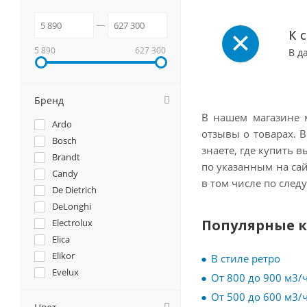
К 
5 890
627 300
В д
Бренд
В нашем магазине м
Ardo
отзывы о товарах. В
Bosch
знаете, где купить 
Brandt
по указанным на са
Candy
в том числе по след
De Dietrich
DeLonghi
Популярные 
Electrolux
Elica
Elikor
В стиле ретро
Evelux
От 800 до 900 м3/
EXITEQ
От 500 до 600 м3/
Faber