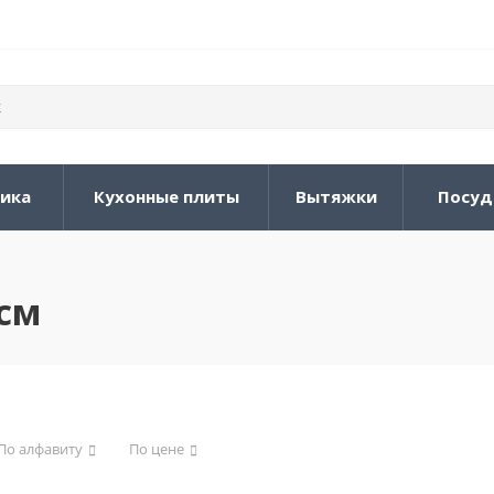
ника
Кухонные плиты
Вытяжки
Посуд
 см
По алфавиту
По цене