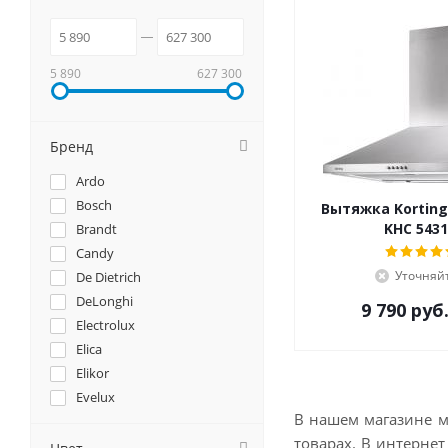
5 890
627 300
Бренд
Ardo
Bosch
Вытяжка Korting
KHC 5431
Brandt
Candy
Уточняй
De Dietrich
DeLonghi
9 790
руб
Electrolux
Elica
Elikor
Evelux
В нашем магазине м
EXITEQ
товарах. В интернет
Faber