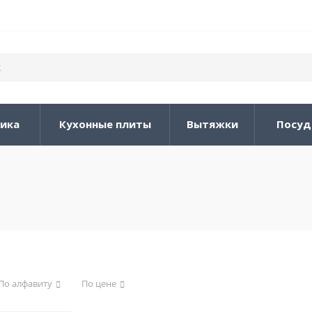
ника
Кухонные плиты
Вытяжки
Посуд
По алфавиту
По цене