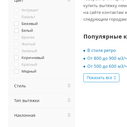
Цвет
купить вытяжку нем
Falmec
Антрацит
на сайте контактам 
Franke
базальт
следующим городам: 
GEFEST
Бежевый
Gorenje
Белый
GRAUDE
Популярные 
Бронза
Haier
Желтый
Hiberg
В стиле ретро
Зеленый
HOMSair
Коричневый
От 800 до 900 м3/
il Monte
Красный
От 500 до 600 м3/
Jackys
Медный
Jet Air
Показать все
Оранжевый
Kaiser
Розовый
Стиль
Korting
Серебристый
Krona
Серый
Тип вытяжки
Kuppersberg
Синий
Kuppersbusch
хром
Lex
Наклонная
Черный
MAUNFELD
шварц