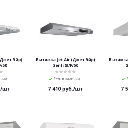
(Джет Эйр)
Вытяжка Jet Air (Джет Эйр)
Вытяжка 
F/50
Senti SI/F/50
S
ичии
Есть в наличии
.
/шт
7 410
руб.
/шт
7 