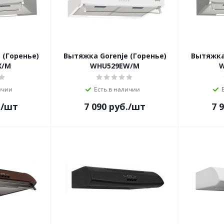
 (Горенье)
Вытяжка Gorenje (Горенье)
Вытяжка 
X/M
WHU529EW/M
W
ичии
Есть в наличии
.
/шт
7 090
руб.
/шт
7 