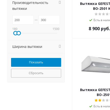
MBS
Производительность
Вытяжка GEFEST
Meferi
вытяжки
ВО-2501 
MG
MONSHER
Есть в нал
NORDFROST
8 900
руб
180
1500
Pando
Schaub Lorenz
Shindo
Ширина вытяжки
Simfer
Smeg
Teka
Weissgauff
Zigmund-Shtain
Сбросить
Вытяжка GEFEST
ВО-250
Есть в нал