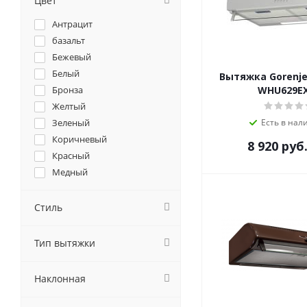
Цвет
Falmec
Антрацит
Franke
базальт
GEFEST
Бежевый
Gorenje
Белый
Вытяжка Gorenje
GRAUDE
Бронза
WHU629E
Haier
Желтый
Hiberg
Зеленый
Есть в нал
HOMSair
Коричневый
8 920
руб
il Monte
Красный
Jackys
Медный
Jet Air
Оранжевый
Kaiser
Розовый
Стиль
Korting
Серебристый
Krona
Серый
Тип вытяжки
Kuppersberg
Синий
Kuppersbusch
хром
Lex
Наклонная
Черный
MAUNFELD
шварц