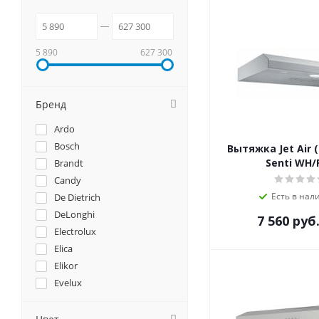
5 890
627 300
Бренд
Ardo
Bosch
Вытяжка Jet Air 
Senti WH/
Brandt
Candy
Есть в нал
De Dietrich
DeLonghi
7 560
руб
Electrolux
Elica
Elikor
Evelux
EXITEQ
Faber