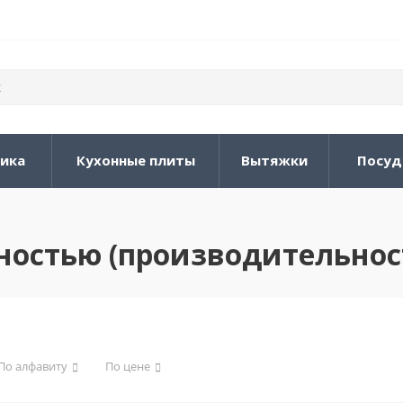
ника
Кухонные плиты
Вытяжки
Посуд
стью (производительность
По алфавиту
По цене