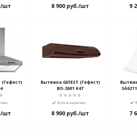
.
/шт
8 900
руб.
/шт
9 
 (Гефест)
Вытяжка GEFEST (Гефест)
Вытяжк
44
ВО-2601 К47
SA6211
ичии
Есть в наличии
.
/шт
8 900
руб.
/шт
7 