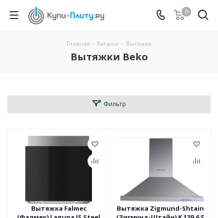
0
Главная
-
Каталог
-
Вытяжки
Вытяжки Beko
Фильтр
Вытяжка Falmec
Вытяжка Zigmund-Shtain
(Фалмек) Laguna IS Steel
(Зигмунд-Штайн) K 139.6 S