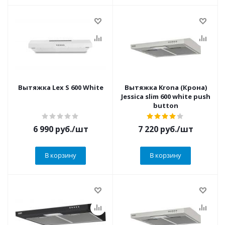
Вытяжка Lex S 600 White
Вытяжка Krona (Крона)
Jessica slim 600 white push
button
6 990
руб.
/шт
7 220
руб.
/шт
В корзину
В корзину