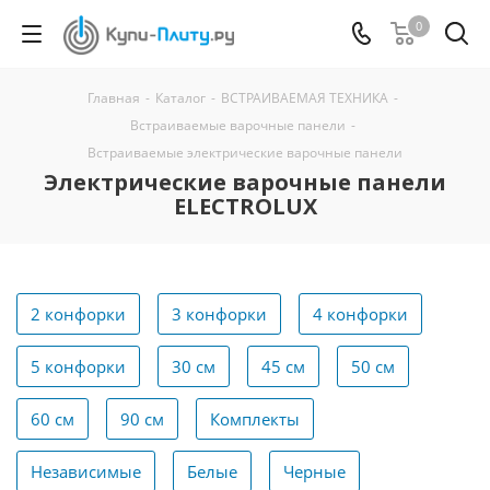
0
Главная
-
Каталог
-
ВСТРАИВАЕМАЯ ТЕХНИКА
-
Встраиваемые варочные панели
-
Встраиваемые электрические варочные панели
Электрические варочные панели
ELECTROLUX
2 конфорки
3 конфорки
4 конфорки
5 конфорки
30 см
45 см
50 см
60 см
90 см
Комплекты
Независимые
Белые
Черные