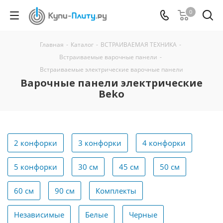
0
Главная
-
Каталог
-
ВСТРАИВАЕМАЯ ТЕХНИКА
-
Встраиваемые варочные панели
-
Встраиваемые электрические варочные панели
Варочные панели электрические
Beko
2 конфорки
3 конфорки
4 конфорки
5 конфорки
30 см
45 см
50 см
60 см
90 см
Комплекты
Независимые
Белые
Черные