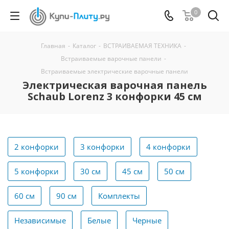
0
Главная
-
Каталог
-
ВСТРАИВАЕМАЯ ТЕХНИКА
-
Встраиваемые варочные панели
-
Встраиваемые электрические варочные панели
Электрическая варочная панель
Schaub Lorenz 3 конфорки 45 см
2 конфорки
3 конфорки
4 конфорки
5 конфорки
30 см
45 см
50 см
60 см
90 см
Комплекты
Независимые
Белые
Черные