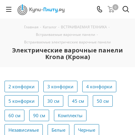
0
Главная
-
Каталог
-
ВСТРАИВАЕМАЯ ТЕХНИКА
-
Встраиваемые варочные панели
-
Встраиваемые электрические варочные панели
Электрические варочные панели
Krona (Крона)
2 конфорки
3 конфорки
4 конфорки
5 конфорки
30 см
45 см
50 см
60 см
90 см
Комплекты
Независимые
Белые
Черные