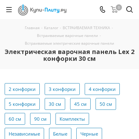
0
Главная
-
Каталог
-
ВСТРАИВАЕМАЯ ТЕХНИКА
-
Встраиваемые варочные панели
-
Встраиваемые электрические варочные панели
Электрическая варочная панель Lex 2
конфорки 30 см
2 конфорки
3 конфорки
4 конфорки
5 конфорки
30 см
45 см
50 см
60 см
90 см
Комплекты
Независимые
Белые
Черные