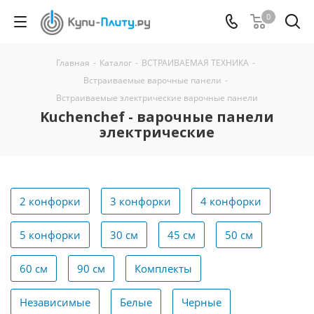
0
Главная
-
Каталог
-
ВСТРАИВАЕМАЯ ТЕХНИКА
-
Встраиваемые варочные панели
-
Встраиваемые электрические варочные панели
Kuchenchef - варочные панели
электрические
2 конфорки
3 конфорки
4 конфорки
5 конфорки
30 см
45 см
50 см
60 см
90 см
Комплекты
Независимые
Белые
Черные